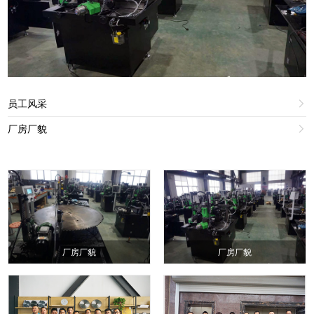
员工风采

厂房厂貌

厂房厂貌
厂房厂貌