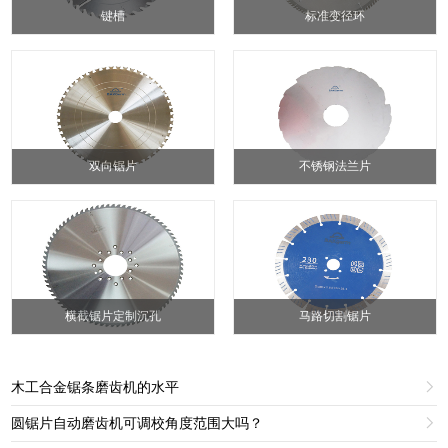
键槽
标准变径环
双向锯片
不锈钢法兰片
横截锯片定制沉孔
马路切割锯片
木工合金锯条磨齿机的水平

圆锯片自动磨齿机可调校角度范围大吗？
