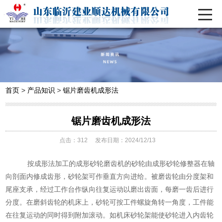
首页
>
产品知识
>
锯片磨齿机成形法
锯片磨齿机成形法
点击：
312
发布日期：2024/12/13
按成形法加工的成形砂轮磨齿机的砂轮由成形砂轮修整器在轴
向剖面内修成齿形，砂轮架可作垂直方向进给。被磨齿轮由分度架和
尾座支承，经过工作台作纵向往复运动以磨出齿面，每磨一齿后进行
分度。在磨斜齿轮的机床上，砂轮可按工件螺旋角转一角度，工件能
在往复运动的同时得到附加滚动。如机床砂轮架能使砂轮进入内齿轮